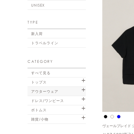
UNISEX
TYPE
新入荷
トラベルライン
CATEGORY
すべて見る
トップス
アウターウェア
ドレス/ワンピース
ボトムス
雑貨/小物
ヴェールプレイド 