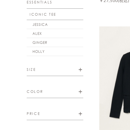
￥27,500
(税込)
ESSENTIALS
ICONIC TEE
JESSICA
ALEX
GINGER
HOLLY
SIZE
COLOR
PRICE