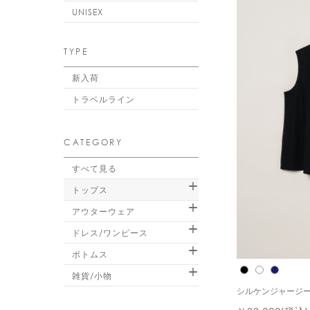
UNISEX
TYPE
新入荷
トラベルライン
CATEGORY
すべて見る
トップス
アウターウェア
ドレス/ワンピース
ボトムス
雑貨/小物
シルケンジャージー