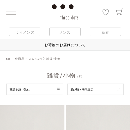
ウィメンズ
メンズ
新着
お荷物のお届けについて
Top
全商品
WOMEN
雑貨/小物
雑貨/小物
(9)
商品を絞り込む
並び順 / 表示設定