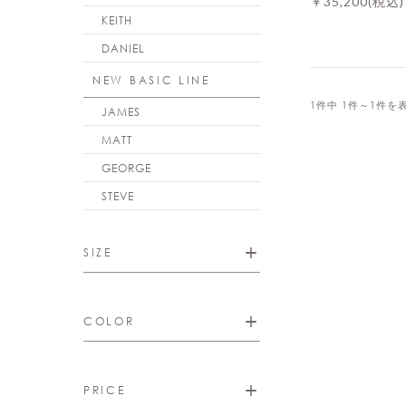
￥35,200
(税込)
KEITH
DANIEL
NEW BASIC LINE
1件中 1件～1件を
JAMES
MATT
GEORGE
STEVE
SIZE
COLOR
PRICE