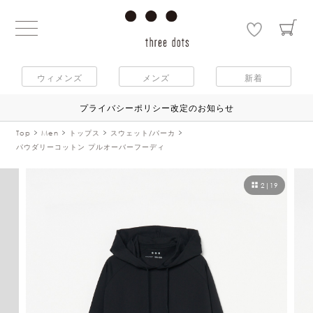
ウィメンズ
メンズ
新着
プライバシーポリシー改定のお知らせ
Top
Men
トップス
スウェット/パーカ
パウダリーコットン プルオーバーフーディ
2
|
19