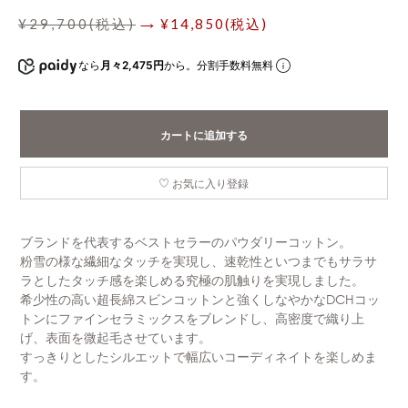
¥29,700(税込)
→ ¥14,850(税込)
なら
月々2,475円
から。分割手数料無料
カートに追加する
お気に入り登録
ブランドを代表するベストセラーのパウダリーコットン。
粉雪の様な繊細なタッチを実現し、速乾性といつまでもサラサ
ラとしたタッチ感を楽しめる究極の肌触りを実現しました。
希少性の高い超長綿スビンコットンと強くしなやかなDCHコッ
トンにファインセラミックスをブレンドし、高密度で織り上
げ、表面を微起毛させています。
すっきりとしたシルエットで幅広いコーディネイトを楽しめま
す。