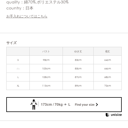
quality：綿70%,ポリエステル30%
country：日本
お手入れについてはこちら
サイズ
バスト
ゆき丈
着丈
S
98cm
83cm
64cm
M
103cm
85cm
66cm
L
108cm
87cm
68cm
XL
113cm
89cm
70cm
173cm / 70kg
L
Find your size