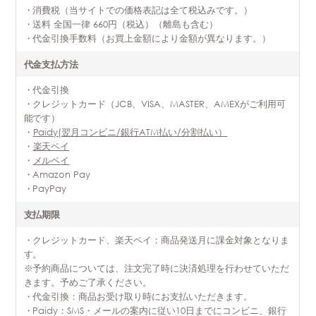
・消費税（当サイトでの価格表記は全て税込みです。）
・送料 全国一律 660円（税込）（離島も含む）
・代金引換手数料（お買上金額により金額が異なります。）
代金支払方法
・代金引換
・クレジットカード（JCB、VISA、MASTER、AMEXがご利用可
能です）
・
Paidy(翌月コンビニ/銀行ATM払い/分割払い）
・
楽天ペイ
・
メルペイ
・Amazon Pay
・PayPay
支払期限
・クレジットカード、楽天ペイ：商品発送月に課金対象となりま
す。
※予約商品については、注文完了時に決済処理を行わせていただ
きます。予めご了承ください。
・代金引換：商品お受け取り時にお支払いただきます。
・Paidy：SMS・メールの案内に従い10日までにコンビニ、銀行