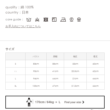
quality：綿 100%
country：日本
care guide：
お手入れについてはこちら
サイズ
バスト
肩幅
袖丈
着丈
S
83cm
38cm
20cm
60cm
M
90cm
41cm
20.5cm
62cm
L
96cm
44cm
21cm
64cm
XL
103cm
47cm
21.5cm
66cm
170cm / 64kg
L
Find your size