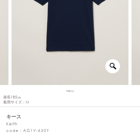
navy
身長185㎝
着用サイズ：M
キース
Keith
code：AG1V-630Y