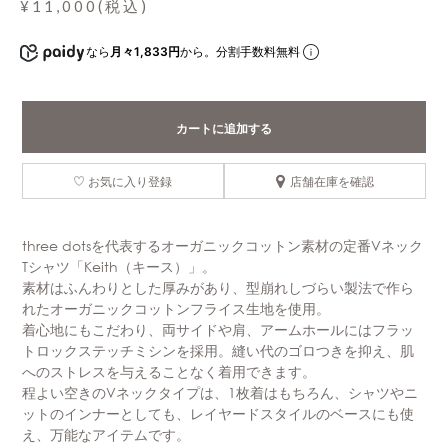
¥11,000(税込)
なら
月々1,833円
から。分割手数料無料
カートに追加する
お気に入り登録
店舗在庫を確認
three dotsを代表するオーガニックコットン素材の定番Vネック
Tシャツ「Keith（キース）」。
素材はふんわりとした厚みがあり、型崩れしづらい製法で作ら
れたオーガニックコットンフライス生地を使用。
着心地にもこだわり、両サイドや肩、アームホールにはフラッ
トロックステッチミシンを採用。縫い代のゴロつきを抑え、肌
へのストレスを与えることなく着用できます。
程よい空きのVネックタイプは、1枚着はもちろん、シャツやニ
ットのインナーとしても、レイヤードスタイルのベースにも使
え、万能なアイテムです。