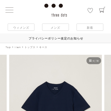
ウィメンズ
メンズ
新着
プライバシーポリシー改定のお知らせ
Top
Men
トップス
キース
4
|
18