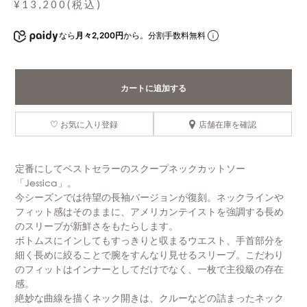
¥13,200(税込)
なら
月々2,200円
から。分割手数料無料
カートに追加する
お気に入り登録
店舗在庫を確認
定番にしてベストセラーのスクープネックカットソー
「Jessica」。
今シーズンでは待望の長袖バージョンが復刻。ネックラインや
フィット感はそのままに、アメリカンテイストを強調する長め
のスリーブが新鮮さをもたらします。
ボトムスにインしてもすっきりと収まるウエスト、手首部分を
細く長めに絞ることで腕をすんなり見せるスリーブ。こだわり
のフィットはインナーとしてだけでなく、一枚で主役級の存在
感。
絶妙な曲線を描くネック開きは、クルーなどの詰まったネック