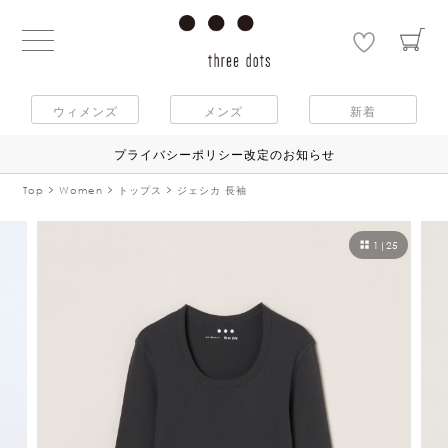
ウィメンズ
メンズ
新着
プライバシーポリシー改定のお知らせ
Top
Women
トップス
ジェシカ 長袖
1
|
25