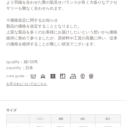
より羽織を合わせた際の肌見せバランスが良く大振りなアクセ
サリーも難なく合わせられます。
※価格改定に関するお知らせ
製品の価格を改定することとなりました。
上質な製品を多くのお客様にお届けしたいという想いから価格
維持に努めて参りましたが、原材料や工賃の高騰に伴い、従来
の価格を維持することが難しい状況でございます。
quality：綿100%
country：日本
care guide：
お手入れについてはこちら
サイズ
バスト
肩幅
袖丈
着丈
S
80cm
39cm
60.5cm
60.5cm