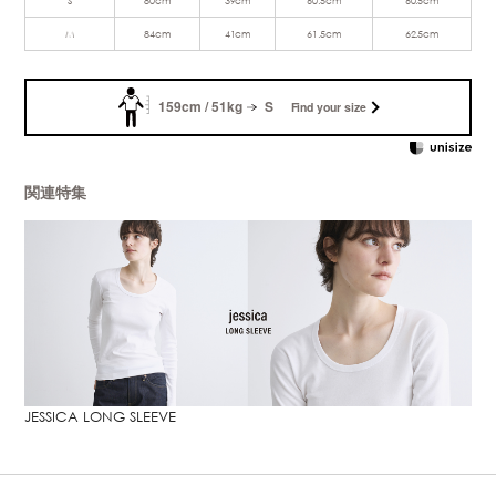
M
84cm
41cm
61.5cm
62.5cm
159cm / 51kg
S
Find your size
関連特集
JESSICA LONG SLEEVE