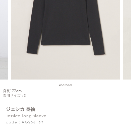
charcoal
身長177cm
着用サイズ：S
ジェシカ 長袖
Jessica long sleeve
code：AG2S316Y