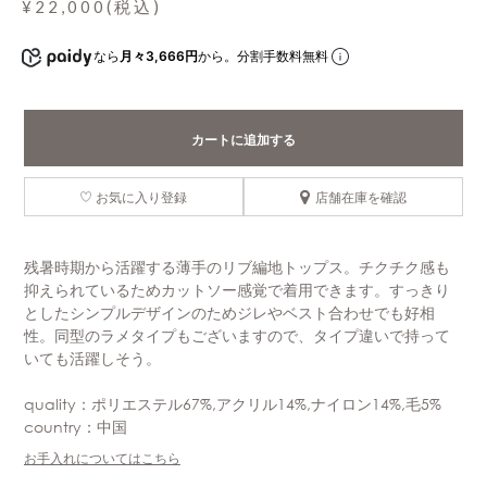
¥22,000(税込)
なら
月々3,666円
から。分割手数料無料
カートに追加する
お気に入り登録
店舗在庫を確認
残暑時期から活躍する薄手のリブ編地トップス。チクチク感も
抑えられているためカットソー感覚で着用できます。すっきり
としたシンプルデザインのためジレやベスト合わせでも好相
性。同型のラメタイプもございますので、タイプ違いで持って
いても活躍しそう。
quality：ポリエステル67%,アクリル14%,ナイロン14%,毛5%
country：中国
お手入れについてはこちら