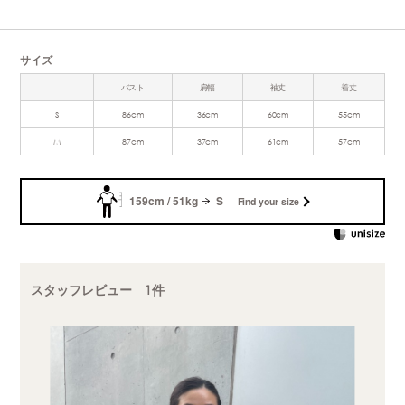
サイズ
バスト
肩幅
袖丈
着丈
S
86cm
36cm
60cm
55cm
M
87cm
37cm
61cm
57cm
159cm / 51kg
S
Find your size
スタッフレビュー 1件