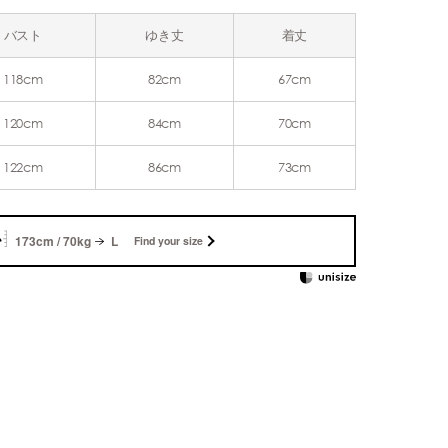
バスト
ゆき丈
着丈
118cm
82cm
67cm
120cm
84cm
70cm
122cm
86cm
73cm
173cm / 70kg
L
Find your size