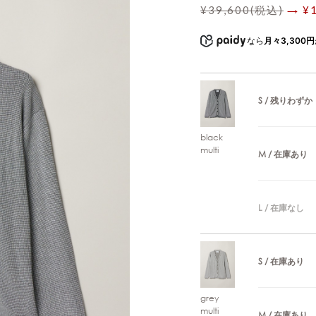
¥39,600(税込)
→ ¥
なら
月々3,300円
S / 残りわずか
black
multi
M / 在庫あり
L / 在庫なし
S / 在庫あり
grey
multi
M / 在庫あり