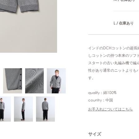
L / 在庫あり
インドのDCHコットンの超
しコットンの持つ本来のソフ
スタートの古い丸編み機で編
性があり通常のニットよりも
す。
quality：綿100%
country：中国
お手入れについてはこちら
サイズ