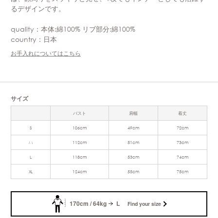
るデザインです。
quality：本体:綿100% リブ部分:綿100%
country：日本
お手入れについてはこちら
サイズ
バスト
肩幅
着丈
S
106cm
49cm
72cm
M
112cm
51cm
73cm
L
118cm
53cm
74cm
XL
124cm
55cm
75cm
170cm / 64kg
L
Find your size