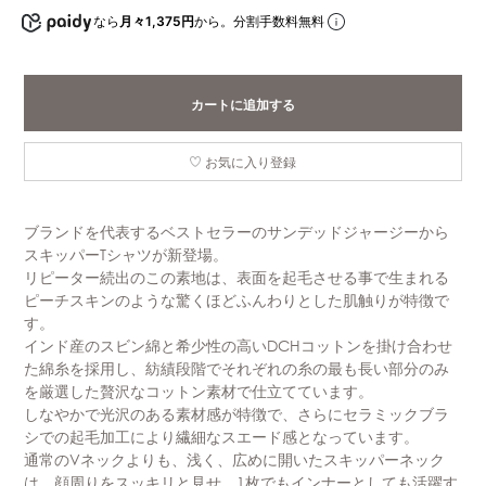
なら
月々1,375円
から。分割手数料無料
カートに追加する
お気に入り登録
ブランドを代表するベストセラーのサンデッドジャージーから
スキッパーTシャツが新登場。
リピーター続出のこの素地は、表面を起毛させる事で生まれる
ピーチスキンのような驚くほどふんわりとした肌触りが特徴で
す。
インド産のスビン綿と希少性の高いDCHコットンを掛け合わせ
た綿糸を採用し、紡績段階でそれぞれの糸の最も長い部分のみ
を厳選した贅沢なコットン素材で仕立てています。
しなやかで光沢のある素材感が特徴で、さらにセラミックブラ
シでの起毛加工により繊細なスエード感となっています。
通常のVネックよりも、浅く、広めに開いたスキッパーネック
は、顔周りをスッキリと見せ、1枚でもインナーとしても活躍す