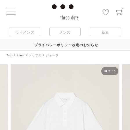
ウィメンズ
メンズ
新着
プライバシーポリシー改定のお知らせ
Top
Men
トップス
ジョージ
2
|
18