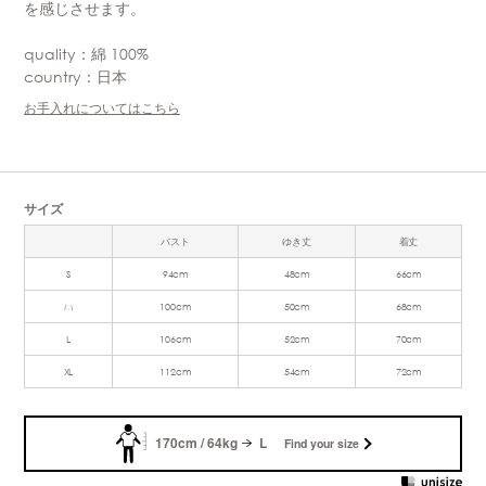
を感じさせます。
quality：綿 100%
country：日本
お手入れについてはこちら
サイズ
バスト
ゆき丈
着丈
S
94cm
48cm
66cm
M
100cm
50cm
68cm
L
106cm
52cm
70cm
XL
112cm
54cm
72cm
170cm / 64kg
L
Find your size