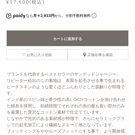
¥17,600(税込)
なら
月々2,933円
から。分割手数料無料
カートに追加する
お気に入り登録
店舗在庫を確認
ブランドを代表するベストセラーのサンデッドジャージー。
リピーター続出のこの素地は、表面を起毛させる事で生まれる
ピーチスキンのような驚くほどふんわりとした肌触りが特徴で
す。
インド産のスビン綿と希少性の高いDCHコットンを掛け合わせ
た綿糸を採用し、紡績段階でそれぞれの糸の最も長い部分のみ
を厳選した贅沢なコットン素材で仕立てています。
しなやかで光沢のある素材感が特徴で、さらにセラミックブラ
シでの起毛加工により繊細なスエード感となっています。
フィッティングをややルーズフィットにする事で、より開放感