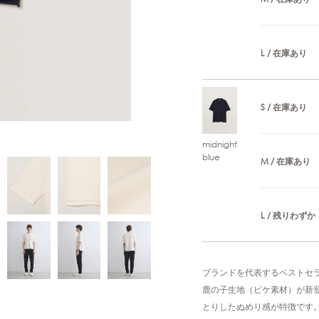
L / 在庫あり
S / 在庫あり
midnight
blue
M / 在庫あり
L / 残りわずか
ブランドを代表するベストセ
鹿の子生地（ピケ素材）が新
とりしたぬめり感が特徴です