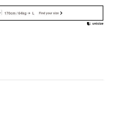
170cm / 64kg
L
Find your size