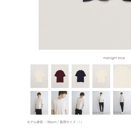
midnight blue
モデル身長：186cm
着用サイズ：M