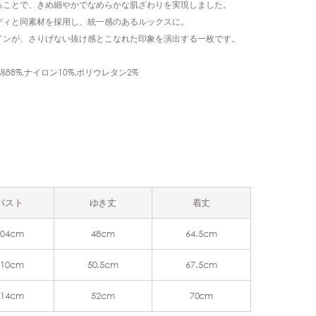
ることで、きめ細やかでなめらかな肌ざわりを実現しました。
ディと同素材を採用し、統一感のあるルックスに。
インが、さりげない抜け感とこなれた印象を演出する一枚です。
分:綿88%,ナイロン10%,ポリウレタン2%
バスト
ゆき丈
着丈
104cm
48cm
64.5cm
110cm
50.5cm
67.5cm
114cm
52cm
70cm