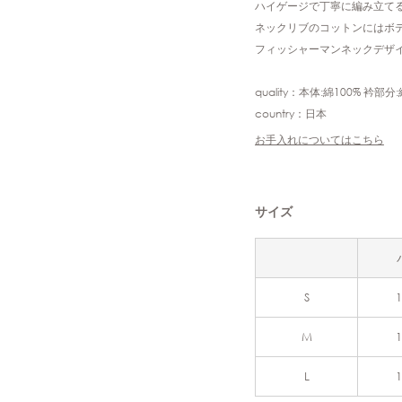
ハイゲージで丁寧に編み立て
ネックリブのコットンにはボ
フィッシャーマンネックデザ
quality：本体:綿100% 衿部
country：日本
お手入れについてはこちら
サイズ
S
M
L