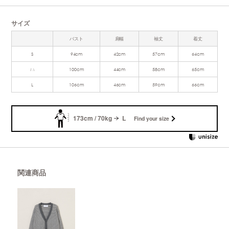
サイズ
バスト
肩幅
袖丈
着丈
S
94cm
42cm
57cm
64cm
M
100cm
44cm
58cm
65cm
L
106cm
46cm
59cm
66cm
173cm / 70kg
L
Find your size
関連商品