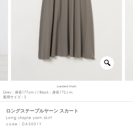
sueded khaki
Grey：身長177cm / / Black：身長172ｃm
着用サイズ：S
ロングステープルヤーン スカート
Long staple yarn skirt
code：DA3001Y