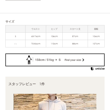
サイズ
ウエスト
ヒップ
スカート丈
裾幅
S
65-76cm
106cm
87cm
106cm
M
70-84cm
110cm
88cm
107cm
158cm / 51kg
S
Find your size
スタッフレビュー 1件