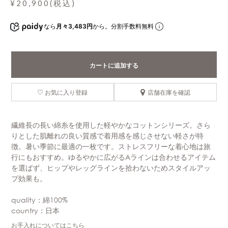
¥20,900(税込)
なら
月々3,483円
から。分割手数料無料
カートに追加する
お気に入り登録
店舗在庫を確認
繊維長の長い綿糸を使用した軽やかなコットンシリーズ。さら
りとした肌離れの良い質感で着用感を感じさせない軽さが特
徴。暑い季節に最適の一枚です。ストレスフリーな着心地は旅
行にもおすすめ。ゆるやかに広がるAラインは合わせるアイテム
を選ばず、ヒップやレッグラインを拾わないためスタイルアッ
プ効果も。
quality：綿100%
country：日本
お手入れについてはこちら