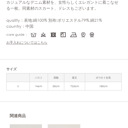
カジュアルなデニム素材を、女性らしくエレガントに着こなせ
る一枚。同素材のスカート、ドレスもございます。
quality：表地:綿100% 別布:ポリエステル79%,綿21%
country：中国
care guide：
お手入れについてはこちら
サイズ
バスト
肩幅
着丈
ボウタイ全長
S
94cm
35cm
70.5cm
185cm
関連商品