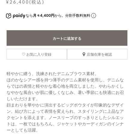
¥26,400(税込)
なら
月々4,400円
から。分割手数料無料
カートに追加する
お気に入り登録
店舗在庫を確認
軽やかに纏う、洗練されたデニムブラウス素材。
ほのかなシアー感を持つ薄手のデニム素材を使用し、デニムな
らではの表情と軽やかな着心地を両立しました。やわらかくし
なやかな風合いが肌に優しくなじみ、暑い季節にも快適にお召
しいただけます。
顔まわりを華やかに演出するビッグボウタイが印象的なデザイ
ン。結び方によって表情を変えられ、スタイリングに上品なア
クセントを添えます。ノースリーブのすっきりとしたシルエッ
トは、一枚ではもちろん、ジャケットやカーディガンのインナ
ーとしても活躍。