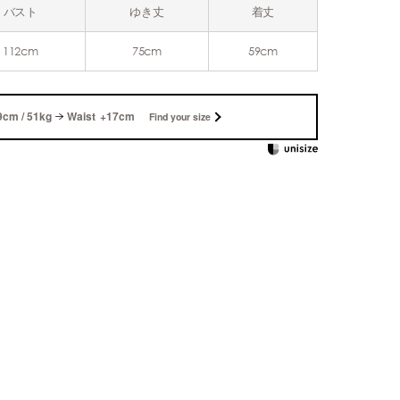
バスト
ゆき丈
着丈
112cm
75cm
59cm
9cm / 51kg
Waist +17cm
Find your size