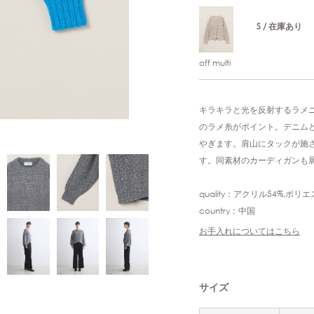
S / 在庫あり
off multi
キラキラと光を反射するラメ
のラメ糸がポイント。デニム
やぎます。肩山にタックが施
す。同素材のカーディガンも
quality：アクリル54%,ポリ
country：中国
お手入れについてはこちら
サイズ