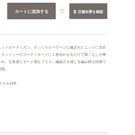
カートに追加する
店舗在庫を確認
ニットカーディガン。ざっくりローゲージに編まれたニットに太め
とカットソーのコーディネートに１枚合わせるだけで着こなしが華
され、立体感とモード感をプラス。繊細さを感じる編み柄も特徴で
展開。
エステル46%