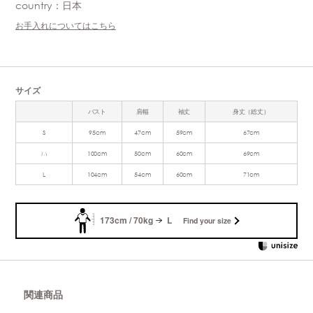
country：日本
お手入れについてはこちら
サイズ
バスト
肩幅
袖丈
身丈（総丈）
S
95cm
47cm
59cm
67cm
M
100cm
50cm
60cm
69cm
L
104cm
54cm
60cm
71cm
173cm / 70kg
L
Find your size
関連商品