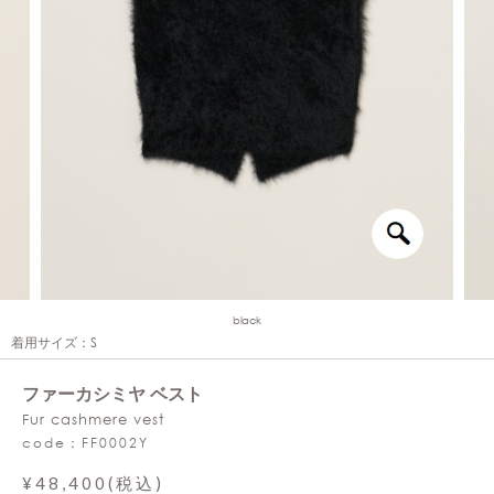
black
着用サイズ：S
ファーカシミヤ ベスト
Fur cashmere vest
code：FF0002Y
¥48,400(税込)