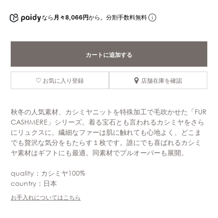
なら
月々8,066円
から。分割手数料無料
カートに追加する
お気に入り登録
店舗在庫を確認
秋冬の人気素材、カシミヤニットを特殊加工で毛吹かせた「FUR
CASHMERE」シリーズ。着る宝石とも言われるカシミヤをさら
にリュクスに。繊細なファーは肌に触れても心地よく、どこま
でも贅沢な気分をもたらす１枚です。誰にでも喜ばれるカシミ
ヤ素材はギフトにも最適。同素材でプルオーバーも展開。
quality：カシミヤ100%
country：日本
お手入れについてはこちら