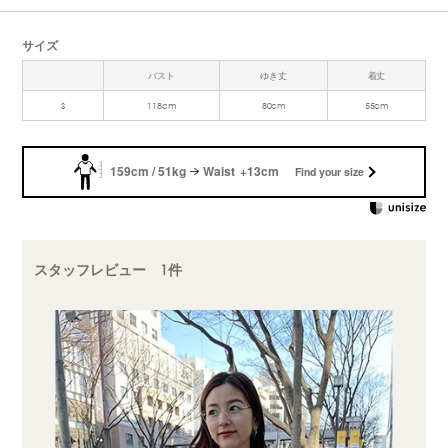
サイズ
バスト
ゆき丈
着丈
S
118cm
80cm
55cm
159cm / 51kg
Waist +13cm
Find your size
スタッフレビュー 1件