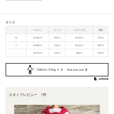
サイズ
ウエスト
ヒップ
スカート丈
裾幅
XS
62-86cm
88cm
84.5cm
87cm
S
64-88cm
92cm
86.5cm
88cm
M
68-92cm
96cm
88cm
90cm
158cm / 51kg
S
Find your size
スタッフレビュー 1件