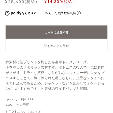
¥28,600(税込)
→ ¥14,300(税込)
なら
月々2,383円
から。分割手数料無料
カートに追加する
お気に入り登録
綿素材に箔プリントを施した布帛ボトムスシリーズ。
今季注目のメタリック素材です。ボトムスの投入で一気に鮮度
が上がり、ドライな質感になりがちなニットコーデにツヤをプ
ラスすることで一気に練られた着こなしに。上品なスタイルに
落とし込んであるため、ジャケットなどを合わせてオケージョ
ンにもおすすめです。同素材のワイドパンツも展開。
quality：綿100%
country：中国
お手入れについてはこちら