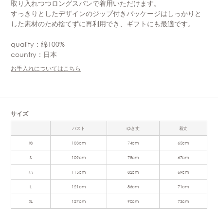
取り入れつつロングスパンで着用いただけます。
すっきりとしたデザインのジップ付きパッケージはしっかりと
した素材のため捨てずに再利用でき、ギフトにも最適です。
quality：綿100%
country：日本
お手入れについてはこちら
サイズ
バスト
ゆき丈
着丈
XS
103cm
74cm
65cm
S
109cm
78cm
67cm
M
115cm
82cm
69cm
L
121cm
86cm
71cm
XL
127cm
90cm
73cm