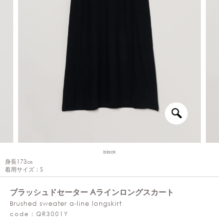
black
身長173㎝
着用サイズ：S
ブラッシュドセーター Aラインロングスカート
Brushed sweater a-line longskirt
code：QR3001Y