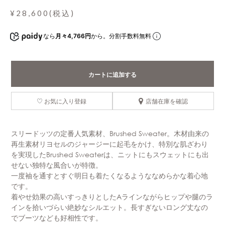
¥28,600(税込)
なら
月々4,766円
から。分割手数料無料
カートに追加する
お気に入り登録
店舗在庫を確認
スリードッツの定番人気素材、Brushed Sweater。木材由来の
再生素材リヨセルのジャージーに起毛をかけ、特別な肌ざわり
を実現したBrushed Sweaterは、ニットにもスウェットにも出
せない独特な風合いが特徴。
一度袖を通すとすぐ明日も着たくなるようななめらかな着心地
です。
着やせ効果の高いすっきりとしたAラインながらヒップや腿のラ
インを拾いづらい絶妙なシルエット。長すぎないロング丈なの
でブーツなども好相性です。