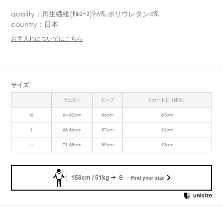
quality：再生繊維(ｾﾙﾛｰｽ)96%,ポリウレタン4%
country：日本
お手入れについてはこちら
サイズ
ウエスト
ヒップ
スカート丈（後ろ）
XS
64-80cm
86cm
87cm
S
68-86cm
87cm
90cm
M
71-88cm
89cm
93cm
158cm / 51kg
S
Find your size