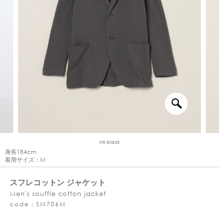
ink black
身長184cm
着用サイズ：M
スフレコットン ジャケット
Men's souffle cotton jacket
code：SM706M