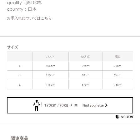
quality：綿100%
country：日本
お手入れについてはこちら
サイズ
バスト
ゆき丈
着丈
S
105cm
79cm
72cm
M
110cm
83cm
74cm
L
115cm
87cm
76cm
173cm / 70kg
M
Find your size
関連商品