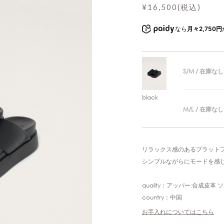
¥16,500(税込)
なら
月々2,750円
S/M / 在庫なし
black
M/L / 在庫なし
リラックス感のあるプラット
シンプルながらにモードを感
quality：アッパー:合成皮革 
country：中国
お手入れについてはこちら