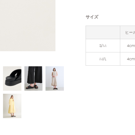
サイズ
ヒー
S/M
4cm
M/L
4cm