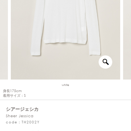
white
身長175cm
着用サイズ：S
シアージェシカ
Sheer Jessica
code：TH2002Y