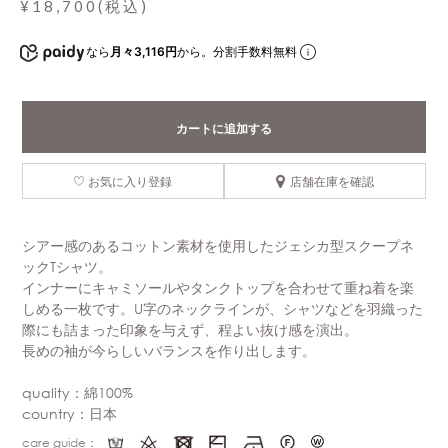
¥18,700(税込)
なら
月々3,116円
から。分割手数料無料
カートに追加する
お気に入り登録
店舗在庫を確認
シアー感のあるコットン素材を使用したジェシカ型スクープネ
ックTシャツ。
インナーにキャミソールやタンクトップを合わせて重ね着を楽
しめる一枚です。U字のネックラインが、シャツなどを羽織った
際にも詰まった印象を与えず、程よい抜け感を演出。
長めの袖が今らしいバランスを作り出します。
quality：綿100%
country：日本
care guide：