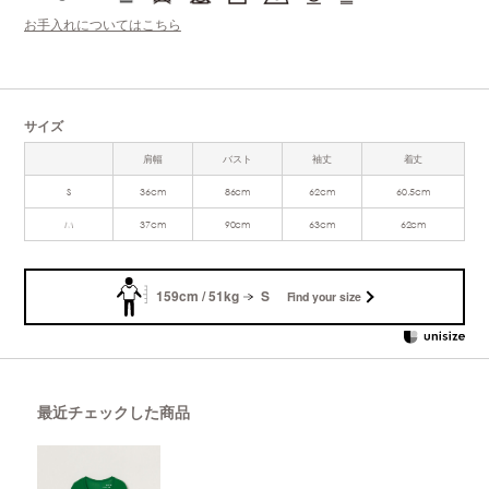
お手入れについてはこちら
サイズ
肩幅
バスト
袖丈
着丈
S
36cm
86cm
62cm
60.5cm
M
37cm
90cm
63cm
62cm
159cm / 51kg
S
Find your size
最近チェックした商品