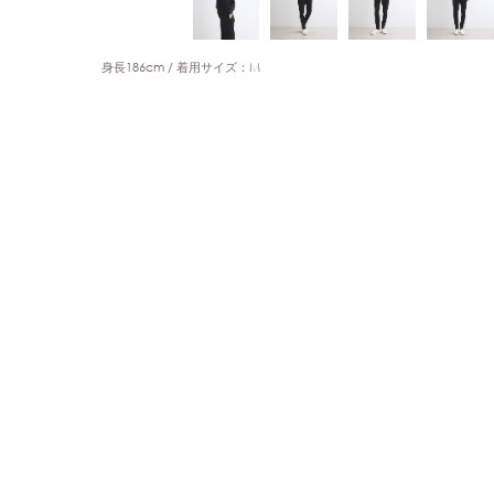
身長186cm
着用サイズ：M