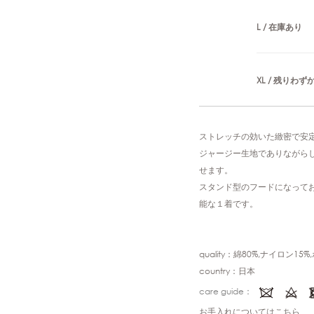
L / 在庫あり
XL / 残りわず
ストレッチの効いた緻密で安
ジャージー生地でありながら
せます。
スタンド型のフードになって
能な１着です。
quality：綿80%,ナイロン15
country：日本
care guide：
お手入れについてはこちら