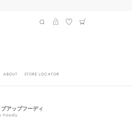
ABOUT
STORE LOCATOR
ップアップフーディ
up hoody