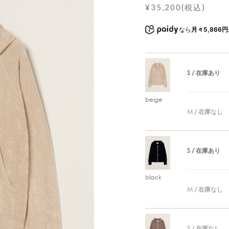
¥35,200(税込)
なら
月々5,866円
S / 在庫あり
beige
M / 在庫なし
S / 在庫あり
black
M / 在庫なし
S / 在庫なし