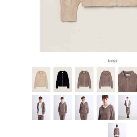
beige