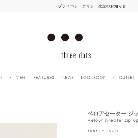
プライバシーポリシー改定のお知らせ
N
MEN
FEATURES
NEWS
LOOKBOOK
OUTLET
ベロアセーター ジ
Velour sweater zip 
code：VF7001Y