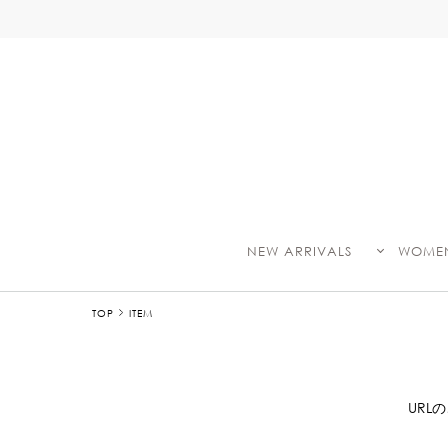
お荷物のお
NEW ARRIVALS
WOME
TOP
ITEM
UR