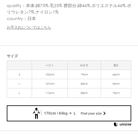
quality：本体:綿75%,毛25% 襟部分:綿46%,ポリエステル46%,ポ
リウレタン7%,ナイロン1%
country：日本
お手入れについてはこちら
サイズ
バスト
ゆき丈
着丈
S
102cm
79cm
66cm
M
107cm
82cm
69cm
L
112cm
85cm
72cm
170cm / 64kg
L
Find your size