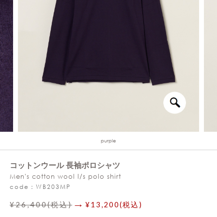
purple
コットンウール 長袖ポロシャツ
Men's cotton wool l/s polo shirt
code：WB203MP
¥26,400(税込)
→ ¥13,200(税込)