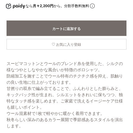
なら
月々2,200円
から。分割手数料無料
カートに追加する
お気に入り登録
スーピマコットンとウールのブレンド糸を使用した、シルクの
様なつやとしなやかな風合いが特徴のポロシャツ。
防縮加工を施すことでウール特有のチクチク感を抑え、肌触り
の良い生地に仕上がっております。
甘撚りの双糸で編み立てることで、ふんわりとした膨らみと、
キックバック性が生まれ、シルエットをきれいに保ちつつ、独
特なタッチ感を楽しめます。ご家庭で洗えるイージーケア仕様
も嬉しいポイント。
ウール混素材で1枚で軽やかに暖かく着用できます。
秋冬らしい深みのあるカラー展開で季節感あるスタイルを演出
します。