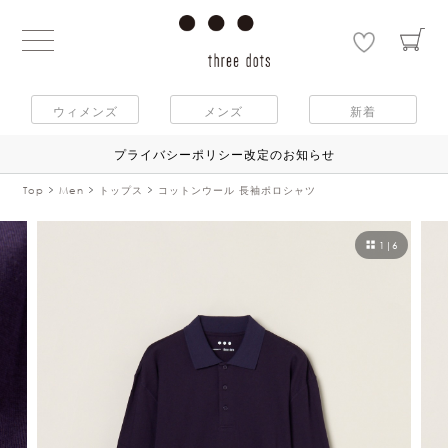
ウィメンズ
メンズ
新着
プライバシーポリシー改定のお知らせ
Top
Men
トップス
コットンウール 長袖ポロシャツ
1
|
6