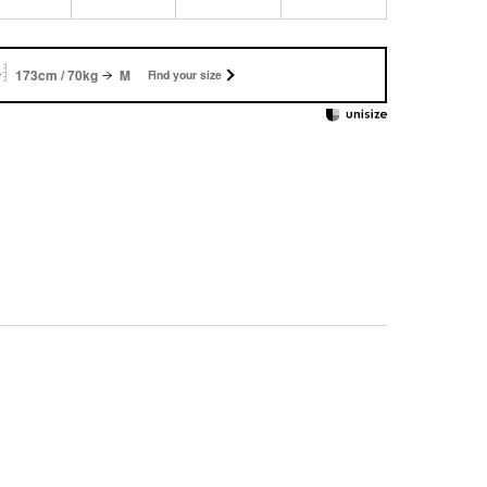
173cm / 70kg
M
Find your size