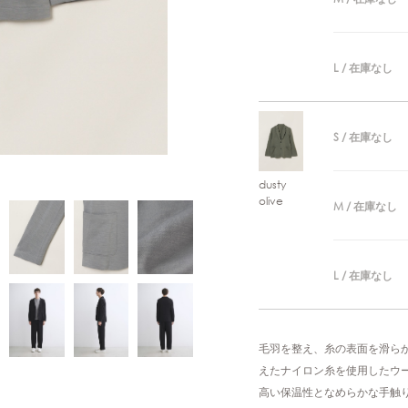
L / 在庫なし
S / 在庫なし
dusty
olive
M / 在庫なし
L / 在庫なし
毛羽を整え、糸の表面を滑ら
えたナイロン糸を使用したウ
高い保温性となめらかな手触