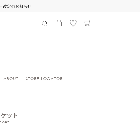
ABOUT
STORE LOCATOR
ャケット
cket