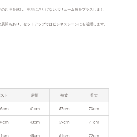
度の起毛を施し、生地にさりげないボリューム感をプラスしまし
の展開もあり、セットアップではビジネスシーンにも活躍します。
バスト
肩幅
袖丈
着丈
03cm
41cm
57cm
70cm
07cm
43cm
59cm
71cm
11cm
45cm
61cm
72cm