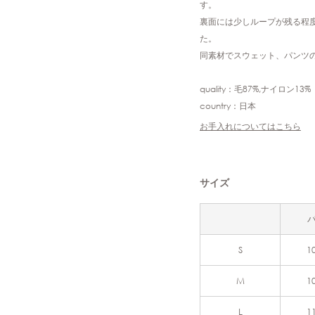
す。
裏面には少しループが残る程
た。
同素材でスウェット、パンツ
quality：毛87%,ナイロン13%
country：日本
お手入れについてはこちら
サイズ
S
1
M
1
L
1