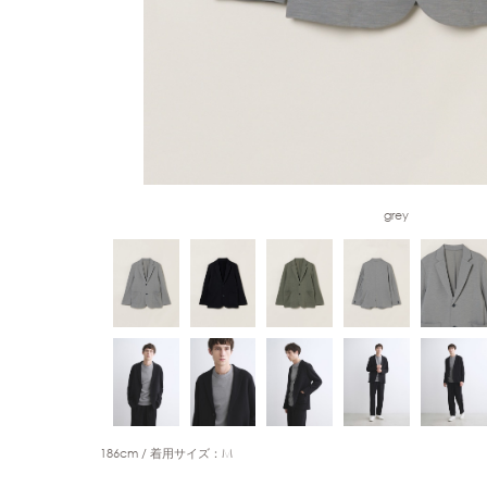
grey
186cm
着用サイズ：M