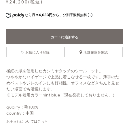
¥24,200(税込)
なら
月々4,033円
から。分割手数料無料
カートに追加する
お気に入り登録
店舗在庫を確認
極細の糸を使用したカシミヤタッチのウールニット。
つややかなハイゲージで上品に着こなせる一枚です。薄手のた
めベストやジレのインにも好相性。オフィスなどきちんと見せ
たい場面でも活躍します。
※モデル着用カラーhint blue（現在発売しておりません。）
quality：毛100%
country：中国
お手入れについてはこちら