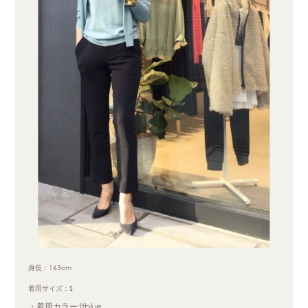
身長：163cm
着用サイズ：S
・着用カラー:Itblue