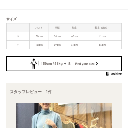
サイズ
バスト
肩幅
袖丈
着丈（総丈）
S
88cm
36cm
60cm
61cm
M
92cm
39cm
61cm
65cm
159cm / 51kg
S
Find your size
スタッフレビュー 1件