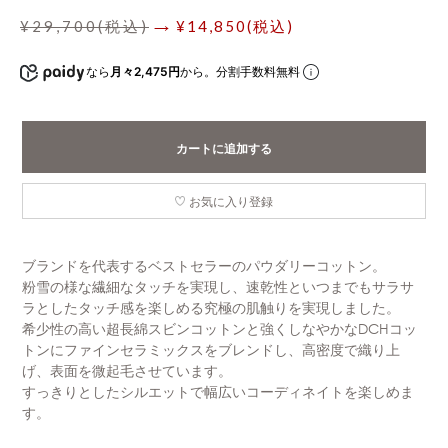
¥29,700(税込)
→ ¥14,850(税込)
なら
月々2,475円
から。分割手数料無料
カートに追加する
お気に入り登録
ブランドを代表するベストセラーのパウダリーコットン。
粉雪の様な繊細なタッチを実現し、速乾性といつまでもサラサ
ラとしたタッチ感を楽しめる究極の肌触りを実現しました。
希少性の高い超長綿スビンコットンと強くしなやかなDCHコッ
トンにファインセラミックスをブレンドし、高密度で織り上
げ、表面を微起毛させています。
すっきりとしたシルエットで幅広いコーディネイトを楽しめま
す。