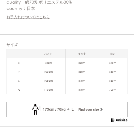
quality：綿70%,ポリエステル30%
country：日本
お手入れについてはこちら
サイズ
バスト
ゆき丈
着丈
S
98cm
83cm
64cm
M
103cm
85cm
66cm
L
108cm
87cm
68cm
XL
113cm
89cm
70cm
173cm / 70kg
L
Find your size