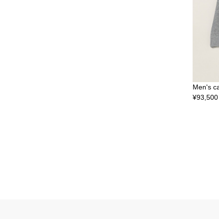
Men's c
¥
93,500