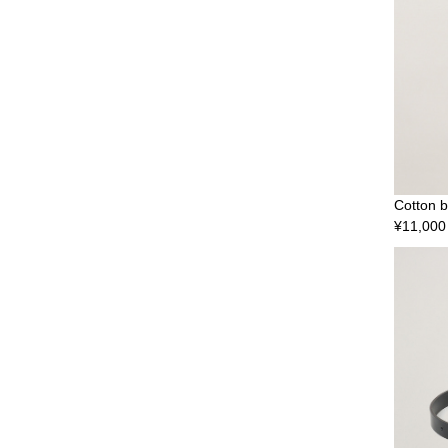
Cotton b
¥
11,000