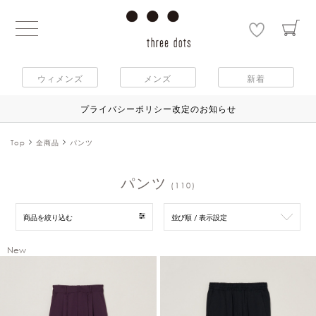
ウィメンズ
メンズ
新着
プライバシーポリシー改定のお知らせ
Top
全商品
パンツ
パンツ
(110)
商品を絞り込む
並び順 / 表示設定
New